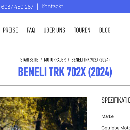
Kontackt
 6937 459 267
PREISE
FAQ
ÜBER UNS
TOUREN
BLOG
STARTSEITE
/
MOTORRÄDER
/
BENELI TRK 702X (2024)
BENELI TRK 702X (2024)
SPEZIFIKATI
Marke
Getriebe Moto